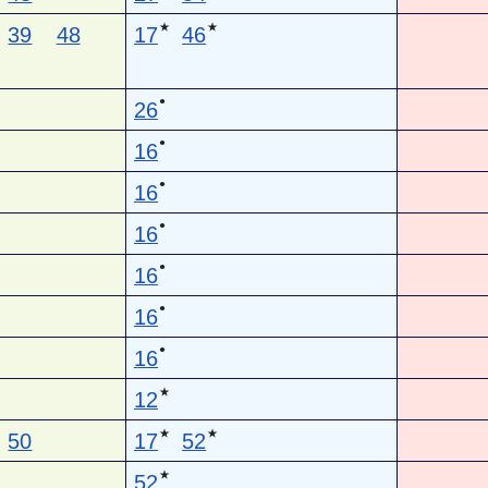
★
★
39
48
17
46
●
26
●
16
●
16
●
16
●
16
●
16
●
16
★
12
★
★
50
17
52
★
52