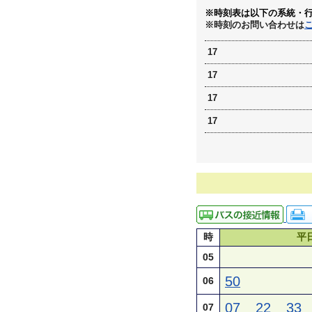
※時刻表は以下の系統・
※時刻のお問い合わせは
17
17
17
17
時
平
05
50
06
07
22
33
07