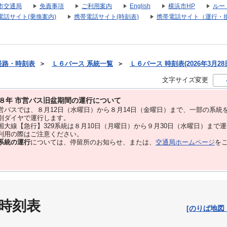
市交通局
免責事項
ご利用案内
English
横浜市HP
ルー
電話サイト(乗換案内)
携帯電話サイト(時刻表)
携帯電話サイト（運行・
経路・時刻表
＞
Ｌ６バース 系統一覧
＞
Ｌ６バース 時刻表(2026年3月28
文字サイズ変更
８年 市営バス旧盆期間の運行について
バスでは、８⽉12⽇（水曜日）から８⽉14⽇（金曜日）まで、⼀部の系統
別ダイヤで運⾏します。
大線【急行】329系統は８月10日（月曜日）から９月30日（水曜日）まで
用の際はご注意ください。
系統の運行
については、停留所のお知らせ、または、
交通局ホームページ
を
 時刻表
[のりば地図