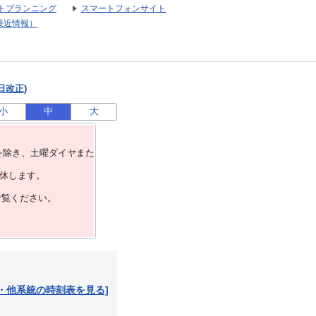
トプランニング
スマートフォンサイト
接近情報）
日改正)
小
中
大
を除き、⼟曜ダイヤまた
運休します。
ご覧ください。
・他系統の時刻表を見る]