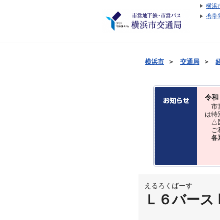
横浜
携帯
横浜市
＞
交通局
＞
令和
市営
は特
△国
ご利
各
えるろくばーす
Ｌ６バース