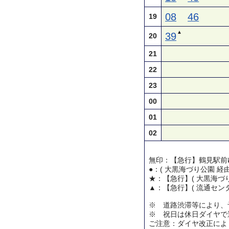
08
46
19
▲
39
20
21
22
23
00
01
02
無印：【急行】鶴見駅前
●：( 大黒海づり公園 経
★：【急行】( 大黒海づり
▲：【急行】( 流通センタ
※ 道路渋滞等により、
※ 祝日は休日ダイヤで
ご注意：ダイヤ改正によ