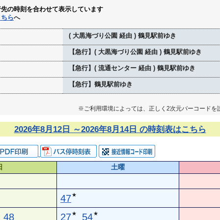
行先の時刻を合わせて表示しています
こちら
へ
( 大黒海づり公園 経由 ) 鶴見駅前ゆき
【急行】( 大黒海づり公園 経由 ) 鶴見駅前ゆき
【急行】( 流通センター 経由 ) 鶴見駅前ゆき
【急行】鶴見駅前ゆき
※ご利用環境によっては、正しく2次元バーコードを
2026年8月12日 ～2026年8月14日 の時刻表はこちら
日
土曜
★
47
★
★
48
27
54