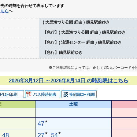
行先の時刻を合わせて表示しています
こちら
へ
( 大黒海づり公園 経由 ) 鶴見駅前ゆき
【急行】( 大黒海づり公園 経由 ) 鶴見駅前ゆき
【急行】( 流通センター 経由 ) 鶴見駅前ゆき
【急行】鶴見駅前ゆき
※ご利用環境によっては、正しく2次元バーコードを
2026年8月12日 ～2026年8月14日 の時刻表はこちら
日
土曜
★
47
★
★
48
27
54