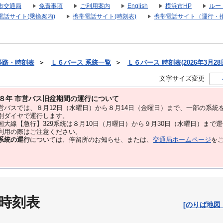
市交通局
免責事項
ご利用案内
English
横浜市HP
ルー
電話サイト(乗換案内)
携帯電話サイト(時刻表)
携帯電話サイト（運行・
経路・時刻表
＞
Ｌ６バース 系統一覧
＞
Ｌ６バース 時刻表(2026年3月28
文字サイズ変更
８年 市営バス旧盆期間の運行について
バスでは、８⽉12⽇（水曜日）から８⽉14⽇（金曜日）まで、⼀部の系統
別ダイヤで運⾏します。
大線【急行】329系統は８月10日（月曜日）から９月30日（水曜日）まで
用の際はご注意ください。
系統の運行
については、停留所のお知らせ、または、
交通局ホームページ
を
 時刻表
[のりば地図