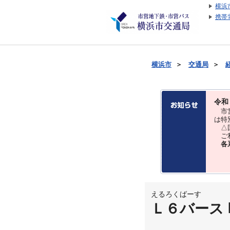
横浜
携帯
横浜市
＞
交通局
＞
令和
市営
は特
△国
ご利
各
えるろくばーす
Ｌ６バース