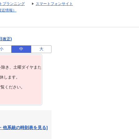
トプランニング
スマートフォンサイト
接近情報）
日改正)
小
中
大
を除き、⼟曜ダイヤまた
運休します。
ご覧ください。
・他系統の時刻表を見る]