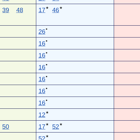
★
★
39
48
17
46
●
26
●
16
●
16
●
16
●
16
●
16
●
16
★
12
★
★
50
17
52
★
52