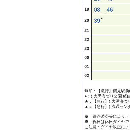
08
46
19
▲
39
20
21
22
23
00
01
02
無印：【急行】鶴見駅前
●：( 大黒海づり公園 経
★：【急行】( 大黒海づり
▲：【急行】( 流通センタ
※ 道路渋滞等により、
※ 祝日は休日ダイヤで
ご注意：ダイヤ改正によ