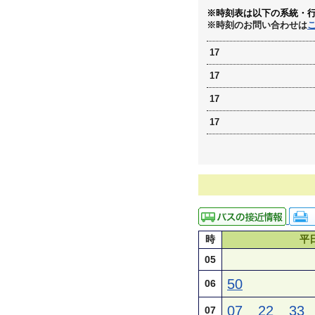
※時刻表は以下の系統・
※時刻のお問い合わせは
17
17
17
17
時
平
05
50
06
07
22
33
07