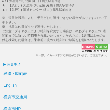
●：( 大黒海づり公園 経由 ) 鶴見駅前ゆき
★：【急行】( 大黒海づり公園 経由 ) 鶴見駅前ゆき
▲：【急行】( 流通センター 経由 ) 鶴見駅前ゆき
※ 道路渋滞等により、予定どおり運行できない場合がありますのでご了
承下さい。
※ 祝日は休日ダイヤで運行いたします。
ご注意：ダイヤ改正により時刻を変更する場合は、概ねダイヤ改正の1週
間前までに新しい時刻表を掲載いたします。そのため、1週間以上先の日
付を検索した場合は、乗車前に改めて時刻のご確認をお願いいたします。
※一部、ICカード非対応系統がございます。ご注意下さい。
免責事項
経路・時刻表
English
横浜市交通局
横浜市HP