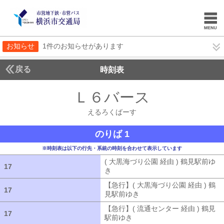
お知らせ
1件のお知らせがあります
戻る
時刻表
Ｌ６バース
えるろく
えるろくばーす
のりば 1
※時刻表は以下の行先・系統の時刻を合わせて表示しています
( 大黒海づり公園 経由 ) 鶴見駅前ゆ
17
17
き
( 大黒海づり公園 経由 ) 鶴見駅前ゆ
【急行】( 大黒海づり公園 経由 ) 鶴
17
17
見駅前ゆき
【急行】( 大黒海づり公園 
【急行】( 流通センター 経由 ) 鶴見
17
17
駅前ゆき
【急行】( 流通センター 経由