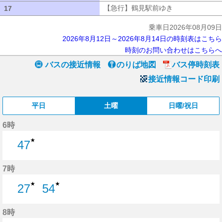
【急行】鶴見駅前ゆき
【急行】鶴見駅
17
17
乗車日2026年08月09日
2026年8月12日～2026年8月14日の時刻表はこちら
時刻のお問い合わせはこちらへ
バスの接近情報
のりば地図
バス停時刻表
接近情報コード印刷
平日
土曜
日曜/祝日
6時
★
47
47分はつ
7時
★
★
27
54
27分はつ
54分はつ
8時