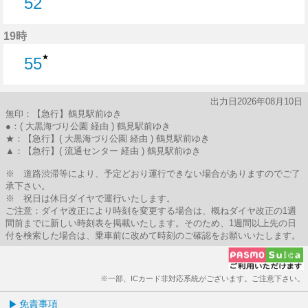
52
52分はつ
19時
★
55
55分はつ
出力日2026年08月10日
無印：【急行】鶴見駅前ゆき
●：( 大黒海づり公園 経由 ) 鶴見駅前ゆき
★：【急行】( 大黒海づり公園 経由 ) 鶴見駅前ゆき
▲：【急行】( 流通センター 経由 ) 鶴見駅前ゆき
※ 道路渋滞等により、予定どおり運行できない場合がありますのでご了
承下さい。
※ 祝日は休日ダイヤで運行いたします。
ご注意：ダイヤ改正により時刻を変更する場合は、概ねダイヤ改正の1週
間前までに新しい時刻表を掲載いたします。そのため、1週間以上先の日
付を検索した場合は、乗車前に改めて時刻のご確認をお願いいたします。
※一部、ICカード非対応系統がございます。ご注意下さい。
免責事項