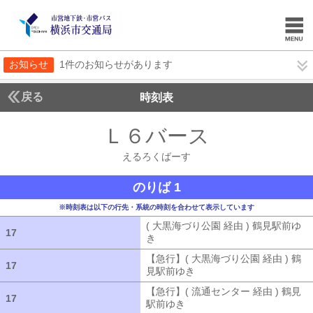
お知らせ
1件のお知らせがあります
戻る
時刻表
Ｌ６バース
えるろく
えるろくばーす
のりば 1
※時刻表は以下の行先・系統の時刻を合わせて表示しています
( 大黒海づり公園 経由 ) 鶴見駅前ゆ
17
17
き
( 大黒海づり公園 経由 ) 鶴見駅前ゆ
【急行】( 大黒海づり公園 経由 ) 鶴
17
17
見駅前ゆき
【急行】( 大黒海づり公園 
【急行】( 流通センター 経由 ) 鶴見
17
17
駅前ゆき
【急行】( 流通センター 経由