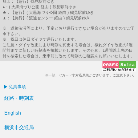
無印：【急行】鶴見駅前ゆき
●：( 大黒海づり公園 経由 ) 鶴見駅前ゆき
★：【急行】( 大黒海づり公園 経由 ) 鶴見駅前ゆき
▲：【急行】( 流通センター 経由 ) 鶴見駅前ゆき
※ 道路渋滞等により、予定どおり運行できない場合がありますのでご了
承下さい。
※ 祝日は休日ダイヤで運行いたします。
ご注意：ダイヤ改正により時刻を変更する場合は、概ねダイヤ改正の1週
間前までに新しい時刻表を掲載いたします。そのため、1週間以上先の日
付を検索した場合は、乗車前に改めて時刻のご確認をお願いいたします。
※一部、ICカード非対応系統がございます。ご注意下さい。
免責事項
経路・時刻表
English
横浜市交通局