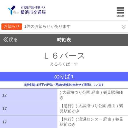
お知らせ
1件のお知らせがあります
戻る
時刻表
Ｌ６バース
えるろく
えるろくばーす
のりば 1
※時刻表は以下の行先・系統の時刻を合わせて表示しています
( 大黒海づり公園 経由 ) 鶴見駅前ゆ
17
17
き
( 大黒海づり公園 経由 ) 鶴見駅前ゆ
【急行】( 大黒海づり公園 経由 ) 鶴
17
17
見駅前ゆき
【急行】( 大黒海づり公園 
【急行】( 流通センター 経由 ) 鶴見
17
17
駅前ゆき
【急行】( 流通センター 経由