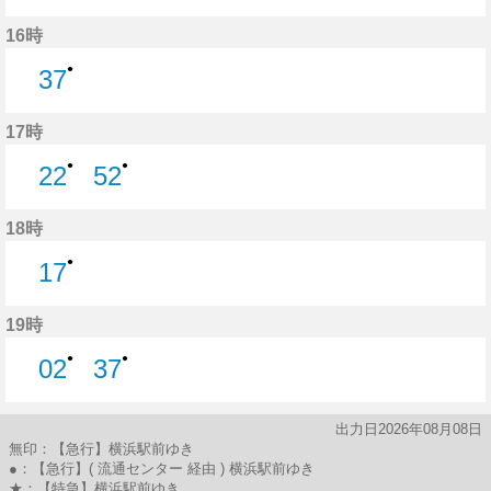
52分はつ
16時
●
37
37分はつ
17時
●
●
22
52
22分はつ
52分はつ
18時
●
17
17分はつ
19時
●
●
02
37
2分はつ
37分はつ
出力日2026年08月08日
無印：【急行】横浜駅前ゆき
●：【急行】( 流通センター 経由 ) 横浜駅前ゆき
★：【特急】横浜駅前ゆき