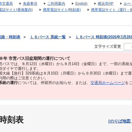
市交通局
免責事項
ご利用案内
English
横浜市HP
ルー
電話サイト(乗換案内)
携帯電話サイト(時刻表)
携帯電話サイト（運行・
経路・時刻表
＞
Ｌ６バース 系統一覧
＞
Ｌ６バース 時刻表(2026年3月28
文字サイズ変更
８年 市営バス旧盆期間の運行について
バスでは、８⽉12⽇（水曜日）から８⽉14⽇（金曜日）まで、⼀部の系統
別ダイヤで運⾏します。
大線【急行】329系統は８月10日（月曜日）から９月30日（水曜日）まで
用の際はご注意ください。
系統の運行
については、停留所のお知らせ、または、
交通局ホームページ
を
 時刻表
[のりば地図