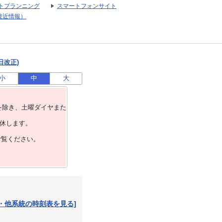
トプランニング
スマートフォンサイト
接近情報）
日改正)
小
中
大
を除き、⼟曜ダイヤまた
運休します。
ご覧ください。
・他系統の時刻表を見る]