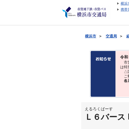
横浜
携帯
横浜市
＞
交通局
＞
令和
市営
は特
△国
ご利
各
えるろくばーす
Ｌ６バース