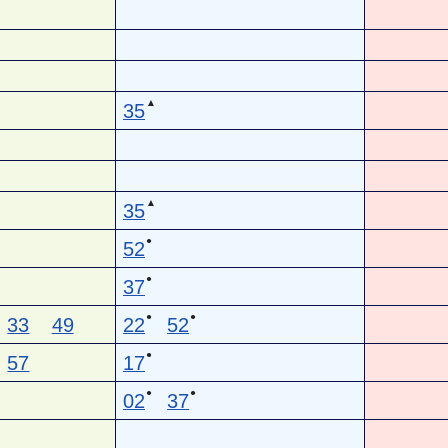
▲
35
▲
35
●
52
●
37
●
●
33
49
22
52
●
57
17
●
●
02
37