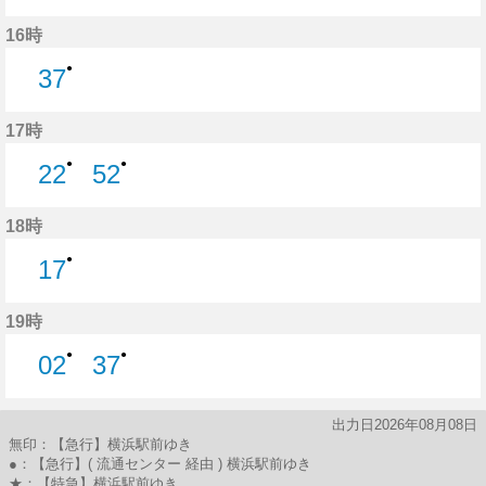
52分はつ
16時
●
37
37分はつ
17時
●
●
22
52
22分はつ
52分はつ
18時
●
17
17分はつ
19時
●
●
02
37
2分はつ
37分はつ
出力日2026年08月08日
無印：【急行】横浜駅前ゆき
●：【急行】( 流通センター 経由 ) 横浜駅前ゆき
★：【特急】横浜駅前ゆき