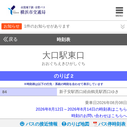
お知らせ
1件のお知らせがあります
戻る
時刻表
大口駅東口
おおぐち
おおぐちえきひがしぐち
のりば 2
※時刻表は以下の行先・系統の時刻を合わせて表示しています
新子安駅西口経由鶴見駅西口ゆき
新子
84
84
乗車日2026年08月08日
2026年8月12日～2026年8月14日の時刻表はこちら
時刻のお問い合わせはこちらへ
バスの接近情報
のりば地図
バス停時刻表