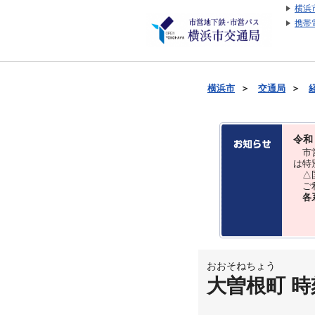
横浜
携帯
横浜市
＞
交通局
＞
令和
市営
は特
△国
ご利
各
おおそねちょう
大曽根町 時