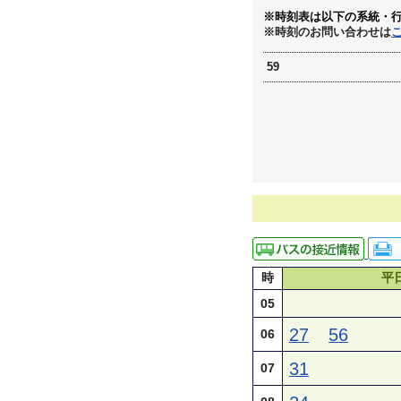
※時刻表は以下の系統・
※時刻のお問い合わせは
59
時
平
05
27
56
06
31
07