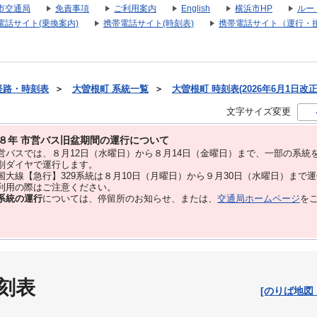
市交通局
免責事項
ご利用案内
English
横浜市HP
ルー
電話サイト(乗換案内)
携帯電話サイト(時刻表)
携帯電話サイト（運行・
経路・時刻表
＞
大曽根町 系統一覧
＞
大曽根町 時刻表(2026年6月1日改正
文字サイズ変更
８年 市営バス旧盆期間の運行について
バスでは、８⽉12⽇（水曜日）から８⽉14⽇（金曜日）まで、⼀部の系統
別ダイヤで運⾏します。
大線【急行】329系統は８月10日（月曜日）から９月30日（水曜日）まで
用の際はご注意ください。
系統の運行
については、停留所のお知らせ、または、
交通局ホームページ
を
刻表
[のりば地図