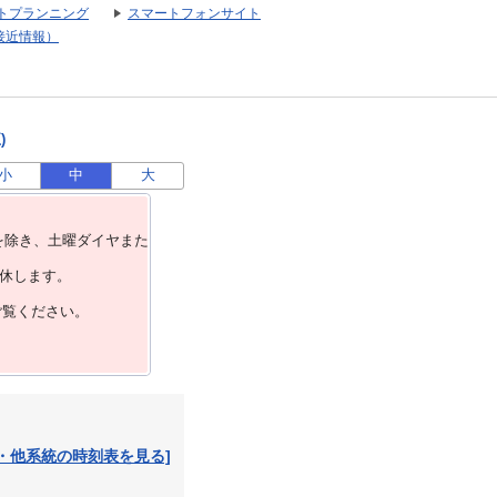
トプランニング
スマートフォンサイト
接近情報）
)
小
中
大
を除き、⼟曜ダイヤまた
運休します。
ご覧ください。
・他系統の時刻表を見る]