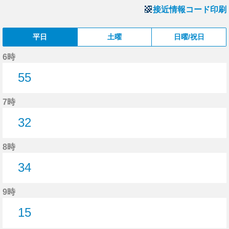
接近情報コード印刷
平日
土曜
日曜/祝日
6時
55
55分はつ
7時
32
32分はつ
8時
34
34分はつ
9時
15
15分はつ