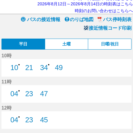
2026年8月12日～2026年8月14日の時刻表はこちら
時刻のお問い合わせはこちらへ
バスの接近情報
のりば地図
バス停時刻表
接近情報コード印刷
平日
土曜
日曜/祝日
10時
●
●
10
21
34
49
10分はつ
21分はつ
34分はつ
49分はつ
11時
●
04
23
47
4分はつ
23分はつ
47分はつ
12時
●
04
23
45
4分はつ
23分はつ
45分はつ