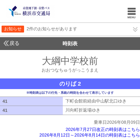
お知らせ
2件のお知らせがあります
戻る
時刻表
大綱中学校前
おおつな
おおつなちゅうがっこうまえ
のりば 2
※時刻表は以下の行先・系統の時刻を合わせて表示しています
下町会館前経由中山駅北口ゆき
下町会
41
41
川向町折返場ゆき
川向町折返場ゆき
41
41
乗車日2026年08月09日
2026年7月27日改正の時刻表はこちら
2026年8月12日～2026年8月14日の時刻表はこちら