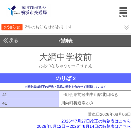
お知らせ
2件のお知らせがあります
戻る
時刻表
大綱中学校前
おおつな
おおつなちゅうがっこうまえ
のりば 2
※時刻表は以下の行先・系統の時刻を合わせて表示しています
下町会館前経由中山駅北口ゆき
下町会
41
41
川向町折返場ゆき
川向町折返場ゆき
41
41
乗車日2026年08月06日
2026年7月27日改正の時刻表はこちら
2026年8月12日～2026年8月14日の時刻表はこちら