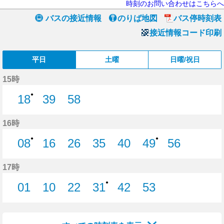
時刻のお問い合わせはこちらへ
バスの接近情報
のりば地図
バス停時刻表
接近情報コード印刷
平日
土曜
日曜/祝日
15時
●
18
39
58
18分はつ
39分はつ
58分はつ
16時
●
●
08
16
26
35
40
49
56
8分はつ
16分はつ
26分はつ
35分はつ
40分はつ
49分はつ
56分はつ
17時
●
01
10
22
31
42
53
1分はつ
10分はつ
22分はつ
31分はつ
42分はつ
53分はつ