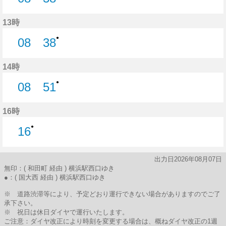
8分はつ
38分はつ
13時
●
08
38
8分はつ
38分はつ
14時
●
08
51
8分はつ
51分はつ
16時
●
16
16分はつ
出力日2026年08月07日
無印：( 和田町 経由 ) 横浜駅西口ゆき
●：( 国大西 経由 ) 横浜駅西口ゆき
※ 道路渋滞等により、予定どおり運行できない場合がありますのでご了
承下さい。
※ 祝日は休日ダイヤで運行いたします。
ご注意：ダイヤ改正により時刻を変更する場合は、概ねダイヤ改正の1週