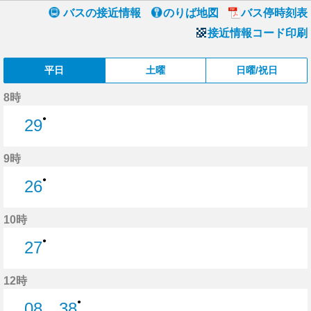
バスの接近情報
のりば地図
バス停時刻表
接近情報コード印刷
平日
土曜
日曜/祝日
8時
●
29
29分はつ
9時
●
26
26分はつ
10時
●
27
27分はつ
12時
●
08
38