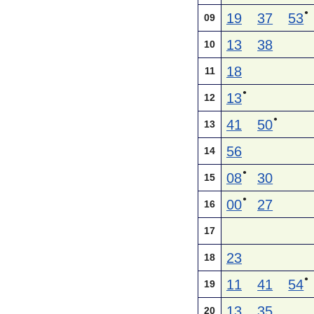
●
19
37
53
09
13
38
10
18
11
●
13
12
●
41
50
13
56
14
●
08
30
15
●
00
27
16
17
23
18
●
11
41
54
19
13
35
20