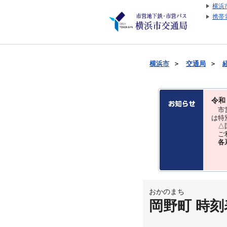
横浜
携帯
横浜市
＞
交通局
＞
令和
市営
は特
△国
ご利
各
おかのまち
岡野町 時刻