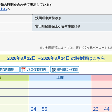
行先の時刻を合わせて表示しています
こちら
へ
浅間町車庫前ゆき
宮田町経由保土ケ谷車庫前ゆき
※ご利用環境によっては、正しく2次元バーコードを
2026年8月12日 ～2026年8月14日 の時刻表はこちら
日
土曜
24
55
23
44