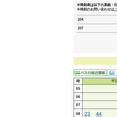
※時刻表は以下の系統・
※時刻のお問い合わせは
204
207
時
平
05
06
07
23
44
08