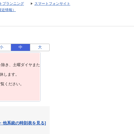
トプランニング
スマートフォンサイト
接近情報）
小
中
大
を除き、⼟曜ダイヤまた
運休します。
ご覧ください。
・他系統の時刻表を見る]