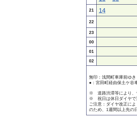
14
21
22
23
00
01
02
無印：浅間町車庫前ゆき
●：宮田町経由保土ケ谷
※ 道路渋滞等により、
※ 祝日は休日ダイヤで
ご注意：ダイヤ改正によ
のため、1週間以上先の