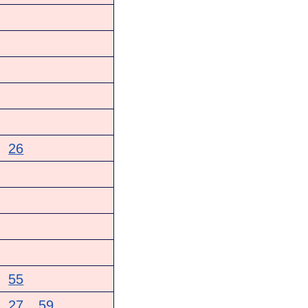
26
55
27
59