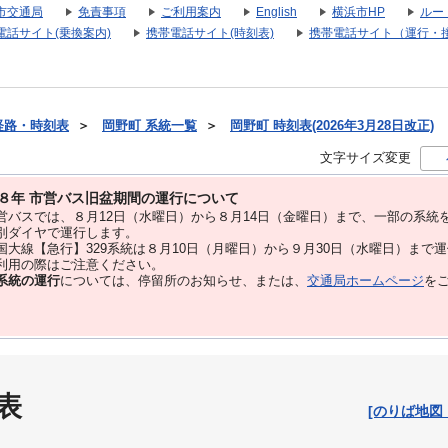
市交通局
免責事項
ご利用案内
English
横浜市HP
ルー
電話サイト(乗換案内)
携帯電話サイト(時刻表)
携帯電話サイト（運行・
経路・時刻表
＞
岡野町 系統一覧
＞
岡野町 時刻表(2026年3月28日改正)
文字サイズ変更
８年 市営バス旧盆期間の運行について
バスでは、８⽉12⽇（水曜日）から８⽉14⽇（金曜日）まで、⼀部の系統
別ダイヤで運⾏します。
大線【急行】329系統は８月10日（月曜日）から９月30日（水曜日）まで
用の際はご注意ください。
系統の運行
については、停留所のお知らせ、または、
交通局ホームページ
を
表
[のりば地図