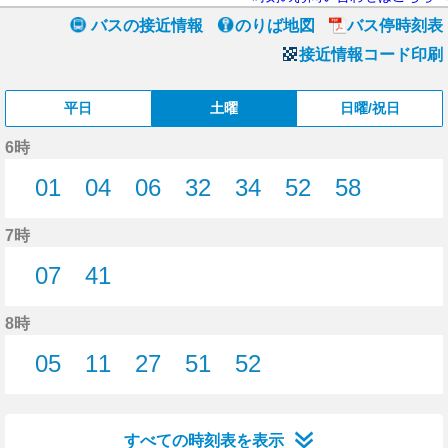
バスの接近情報
のりば地図
バス停時刻表
接近情報コード印刷
平日
土曜
日曜/祝日
6時
01
04
06
32
34
52
58
1分はつ
4分はつ
6分はつ
32分はつ
34分はつ
52分はつ
58分はつ
7時
07
41
7分はつ
41分はつ
8時
05
11
27
51
52
5分はつ
11分はつ
27分はつ
51分はつ
52分はつ
すべての時刻表を表示