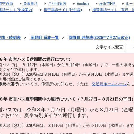
市交通局
免責事項
ご利用案内
English
横浜市HP
ルー
電話サイト(乗換案内)
携帯電話サイト(時刻表)
携帯電話サイト（運行・
経路・時刻表
＞
岡野町 系統一覧
＞
岡野町 時刻表(2026年7月27日改正)
文字サイズ変更
８年 市営バス旧盆期間の運行について
バスでは、８⽉12⽇（水曜日）から８⽉14⽇（金曜日）まで、⼀部の系統
別ダイヤで運⾏します。
大線【急行】329系統は８月10日（月曜日）から９月30日（水曜日）まで
用の際はご注意ください。
系統の運行
については、停留所のお知らせ、または、
交通局ホームページ
を
８年 市営バス夏季期間中の運行について（７月27日～８月21日の平日
バスでは、令和８年７月27日（月曜日）から８月21日（金
統において、夏季特別ダイヤで運行します。
大線【急行】329系統は、８月10日（月曜日）から９月30日（水曜日）ま