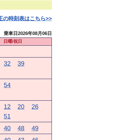
日改正の時刻表はこちら>>
乗車日2026年08月06日
日曜/祝日
32
39
54
12
20
26
51
40
48
49