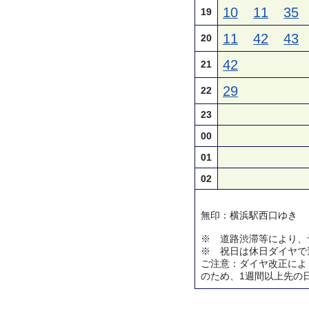
10
11
35
19
11
42
43
20
42
21
29
22
23
00
01
02
無印：横浜駅西口ゆき
※ 道路渋滞等により、
※ 祝日は休日ダイヤで
ご注意：ダイヤ改正によ
のため、1週間以上先の