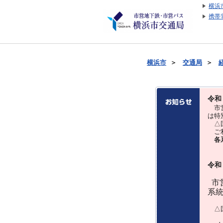
横浜
携帯
横浜市
＞
交通局
＞
令和
市営
は特
△国
ご利
各
令和
市営
系
△国