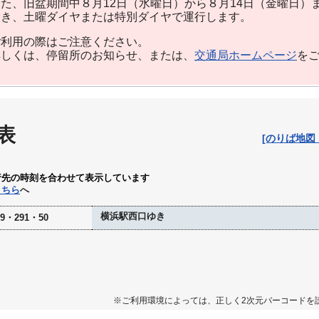
た、旧盆期間中８月12日（水曜日）から８月14日（金曜日）
除き、土曜ダイヤまたは特別ダイヤで運行します。
利用の際はご注意ください。
しくは、停留所のお知らせ、または、
交通局ホームページ
を
表
[のりば地図
行先の時刻を合わせて表示しています
こちら
へ
横浜駅西口ゆき
09・291・50
※ご利用環境によっては、正しく2次元バーコードを