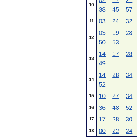
02
17
21
10
38
45
57
03
24
32
11
03
19
28
12
50
53
14
17
28
13
49
14
28
34
14
52
10
27
34
15
36
48
52
16
17
28
30
17
00
22
24
18