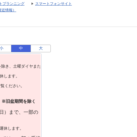
トプランニング
スマートフォンサイト
接近情報）
小
中
大
を除き、⼟曜ダイヤまた
運休します。
ご覧ください。
）※旧盆期間を除く
曜日）まで、一部の
で運休します。