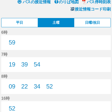
バスの接近情報
のりば地図
バス停時刻表
接近情報コード印刷
平日
土曜
日曜/祝日
6時
59
59分はつ
7時
19
39
54
19分はつ
39分はつ
54分はつ
8時
09
22
34
52
9分はつ
22分はつ
34分はつ
52分はつ
16時
52