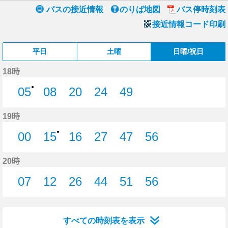
バスの接近情報
のりば地図
バス停時刻表
接近情報コード印刷
平日
土曜
日曜/祝日
18時
●
05
08
20
24
49
5分はつ
8分はつ
20分はつ
24分はつ
49分はつ
19時
●
00
15
16
27
47
56
0分はつ
15分はつ
16分はつ
27分はつ
47分はつ
56分はつ
20時
07
12
26
44
51
56
7分はつ
12分はつ
26分はつ
44分はつ
51分はつ
56分はつ
すべての時刻表を表示