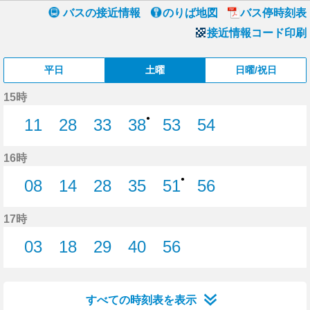
バスの接近情報
のりば地図
バス停時刻表
接近情報コード印刷
平日
土曜
日曜/祝日
15時
●
11
28
33
38
53
54
11分はつ
28分はつ
33分はつ
38分はつ
53分はつ
54分はつ
16時
●
08
14
28
35
51
56
8分はつ
14分はつ
28分はつ
35分はつ
51分はつ
56分はつ
17時
03
18
29
40
56
3分はつ
18分はつ
29分はつ
40分はつ
56分はつ
すべての時刻表を表示