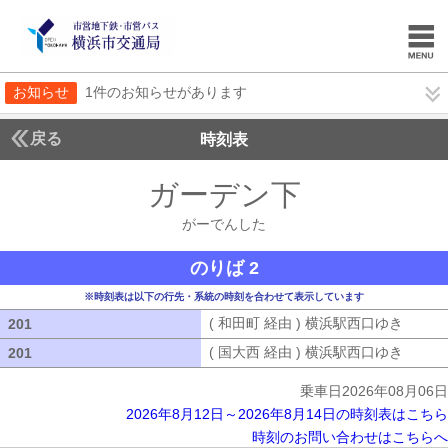
お知らせ
1件のお知らせがあります
戻る
時刻表
ガーデン下
がーでん
がーでんした
のりば 2
※時刻表は以下の行先・系統の時刻を合わせて表示しています
( 和田町 経由 ) 横浜駅西口ゆき
( 和田
201
201
( 国大西 経由 ) 横浜駅西口ゆき
( 国大
201
201
乗車日2026年08月06日
2026年8月12日～2026年8月14日の時刻表はこちら
時刻のお問い合わせはこちらへ