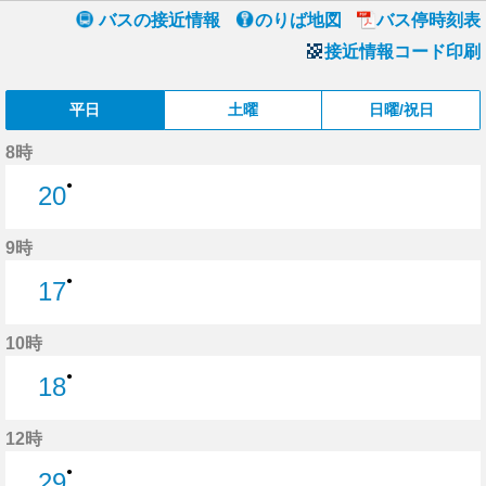
バスの接近情報
のりば地図
バス停時刻表
接近情報コード印刷
平日
土曜
日曜/祝日
8時
●
20
20分はつ
9時
●
17
17分はつ
10時
●
18
18分はつ
12時
●
29