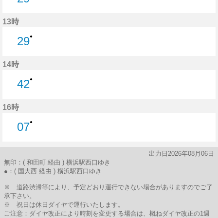
29分はつ
13時
●
29
29分はつ
14時
●
42
42分はつ
16時
●
07
7分はつ
出力日2026年08月06日
無印：( 和田町 経由 ) 横浜駅西口ゆき
●：( 国大西 経由 ) 横浜駅西口ゆき
※ 道路渋滞等により、予定どおり運行できない場合がありますのでご了
承下さい。
※ 祝日は休日ダイヤで運行いたします。
ご注意：ダイヤ改正により時刻を変更する場合は、概ねダイヤ改正の1週