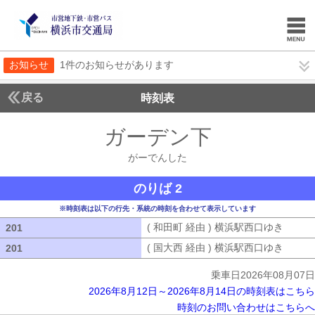
お知らせ
1件のお知らせがあります
戻る
時刻表
ガーデン下
がーでん
がーでんした
のりば 2
※時刻表は以下の行先・系統の時刻を合わせて表示しています
( 和田町 経由 ) 横浜駅西口ゆき
( 和田
201
201
( 国大西 経由 ) 横浜駅西口ゆき
( 国大
201
201
乗車日2026年08月07日
2026年8月12日～2026年8月14日の時刻表はこちら
時刻のお問い合わせはこちらへ