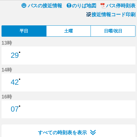
バスの接近情報
のりば地図
バス停時刻表
接近情報コード印刷
平日
土曜
日曜/祝日
13時
●
29
29分はつ
14時
●
42
42分はつ
16時
●
07
7分はつ
すべての時刻表を表示