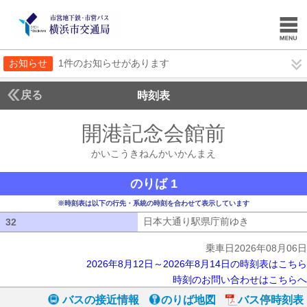
お知らせ
1件のお知らせがあります
戻る
時刻表
開港記念会館前
かいこ
かいこうきねんかいかんまえ
のりば 1
※時刻表は以下の行先・系統の時刻を合わせて表示しています
日本大通り駅県庁前ゆき
日本大通り駅
32
32
乗車日2026年08月06日
2026年8月12日～2026年8月14日の時刻表はこちら
時刻のお問い合わせはこちらへ
バスの接近情報
のりば地図
バス停時刻表