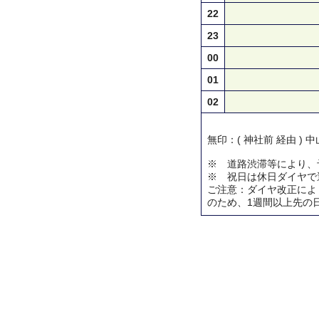
22
23
00
01
02
無印：( 神社前 経由 )
※ 道路渋滞等により、
※ 祝日は休日ダイヤで
ご注意：ダイヤ改正によ
のため、1週間以上先の