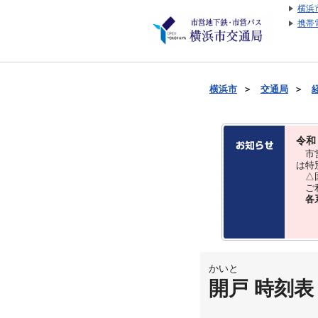
横浜
携帯
横浜市
＞
交通局
＞
令和
市営
は特
△国
ご利
各
かいと
開戸 時刻表