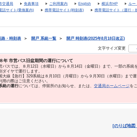
市交通局
免責事項
ご利用案内
English
横浜市HP
ルー
電話サイト(乗換案内)
携帯電話サイト(時刻表)
携帯電話サイト（運行・
経路・時刻表
＞
開戸 系統一覧
＞
開戸 時刻表(2025年8月18日改正)
文字サイズ変更
８年 市営バス旧盆期間の運行について
バスでは、８⽉12⽇（水曜日）から８⽉14⽇（金曜日）まで、⼀部の系統
別ダイヤで運⾏します。
大線【急行】329系統は８月10日（月曜日）から９月30日（水曜日）まで
用の際はご注意ください。
系統の運行
については、停留所のお知らせ、または、
交通局ホームページ
を
[のりば地図