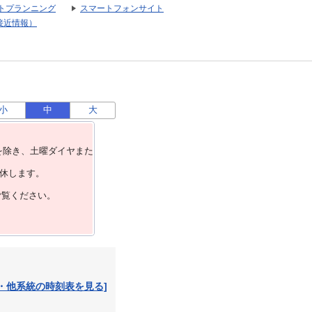
トプランニング
スマートフォンサイト
接近情報）
小
中
大
を除き、⼟曜ダイヤまた
運休します。
ご覧ください。
・他系統の時刻表を見る]