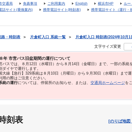
市交通局
免責事項
ご利用案内
English
横浜市HP
ルー
電話サイト(乗換案内)
携帯電話サイト(時刻表)
携帯電話サイト（運行・
経路・時刻表
＞
片倉町入口 系統一覧
＞
片倉町入口 時刻表(2024年10月1
文字サイズ変更
８年 市営バス旧盆期間の運行について
バスでは、８⽉12⽇（水曜日）から８⽉14⽇（金曜日）まで、⼀部の系統
別ダイヤで運⾏します。
大線【急行】329系統は８月10日（月曜日）から９月30日（水曜日）まで
用の際はご注意ください。
系統の運行
については、停留所のお知らせ、または、
交通局ホームページ
を
 時刻表
[のりば地図