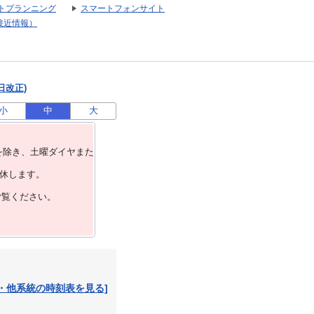
トプランニング
スマートフォンサイト
接近情報）
日改正)
小
中
大
を除き、⼟曜ダイヤまた
運休します。
ご覧ください。
・他系統の時刻表を見る]