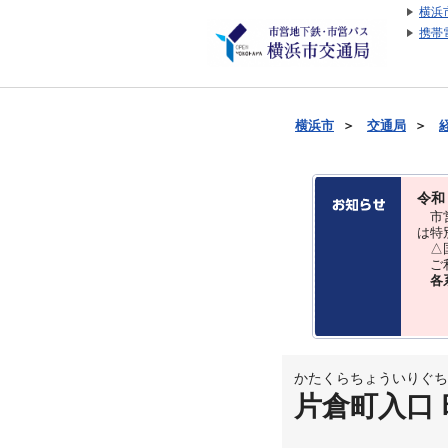
横浜
携帯
横浜市
＞
交通局
＞
令和
市営
は特
△国
ご利
各
かたくらちょういりぐち
片倉町入口