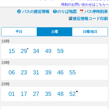
時刻のお問い合わせはこちらへ
バスの接近情報
のりば地図
バス停時刻表
接近情報コード印刷
平日
土曜
日曜/祝日
18時
●
15
29
34
49
59
15分はつ
29分はつ
34分はつ
49分はつ
59分はつ
19時
06
23
31
39
46
55
6分はつ
23分はつ
31分はつ
39分はつ
46分はつ
55分はつ
20時
★
01
17
27
35
48
52
1分はつ
17分はつ
27分はつ
35分はつ
48分はつ
52分はつ