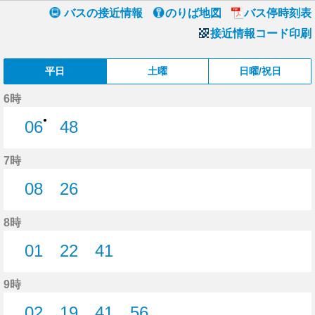
バスの接近情報
のりば地図
バス停時刻表
接近情報コード印刷
平日
土曜
日曜/祝日
6時
●
06
48
6分はつ
48分はつ
7時
08
26
8分はつ
26分はつ
8時
01
22
41
1分はつ
22分はつ
41分はつ
9時
02
19
41
56