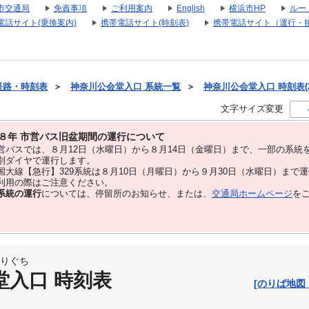
市交通局
免責事項
ご利用案内
English
横浜市HP
ルー
電話サイト(乗換案内)
携帯電話サイト(時刻表)
携帯電話サイト（運行・
経路・時刻表
＞
神奈川公会堂入口 系統一覧
＞
神奈川公会堂入口 時刻表(2
文字サイズ変更
８年 市営バス旧盆期間の運行について
バスでは、８⽉12⽇（水曜日）から８⽉14⽇（金曜日）まで、⼀部の系統
別ダイヤで運⾏します。
大線【急行】329系統は８月10日（月曜日）から９月30日（水曜日）まで
用の際はご注意ください。
系統の運行
については、停留所のお知らせ、または、
交通局ホームページ
を
りぐち
堂入口 時刻表
[のりば地図