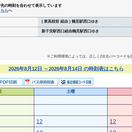
行先の時刻を合わせて表示しています
こちら
へ
( 東高校前 経由 ) 鶴見駅西口ゆき
新子安駅西口経由鶴見駅西口ゆき
※ご利用環境によっては、正しく2次元バーコードを
2026年8月12日 ～2026年8月14日 の時刻表はこちら
日
土曜
12
12