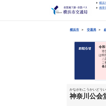
横浜
携帯
横浜市
＞
交通局
＞
令和
市営
は特
△国
ご利
各
かながわこうかいどうい
神奈川公会