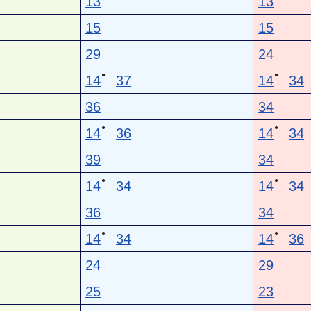
13
13
15
15
29
24
●
●
14
37
14
34
36
34
●
●
14
36
14
34
39
34
●
●
14
34
14
34
36
34
●
●
14
34
14
36
24
29
25
23