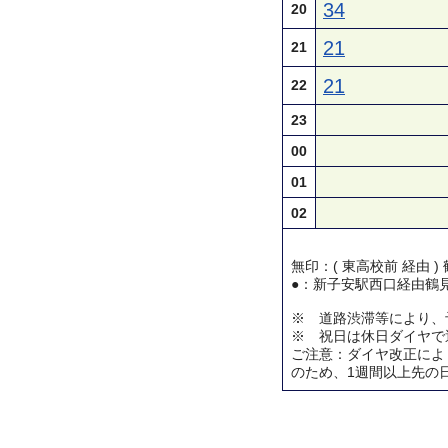
34
20
21
21
21
22
23
00
01
02
無印：( 東高校前 経由 
●：新子安駅西口経由鶴
※ 道路渋滞等により、
※ 祝日は休日ダイヤで
ご注意：ダイヤ改正によ
のため、1週間以上先の