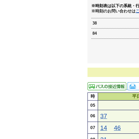
※時刻表は以下の系統・
※時刻のお問い合わせは
38
84
時
平
05
37
06
14
46
07