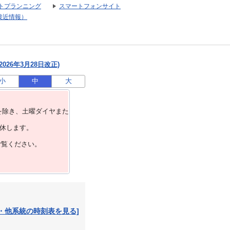
トプランニング
スマートフォンサイト
接近情報）
026年3月28日改正)
小
中
大
を除き、⼟曜ダイヤまた
運休します。
ご覧ください。
・他系統の時刻表を見る]