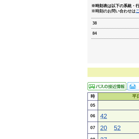
※時刻表は以下の系統・
※時刻のお問い合わせは
38
84
時
平
05
42
06
20
52
07