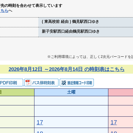
行先の時刻を合わせて表示しています
こちら
へ
( 東高校前 経由 ) 鶴見駅西口ゆき
新子安駅西口経由鶴見駅西口ゆき
※ご利用環境によっては、正しく2次元バーコードを
2026年8月12日 ～2026年8月14日 の時刻表はこちら
日
土曜
17
17