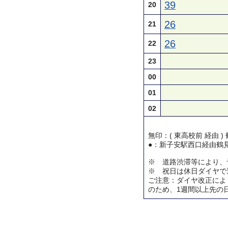
39
20
26
21
26
22
23
00
01
02
無印：( 東高校前 経由 
●：新子安駅西口経由鶴
※ 道路渋滞等により、
※ 祝日は休日ダイヤで
ご注意：ダイヤ改正によ
のため、1週間以上先の