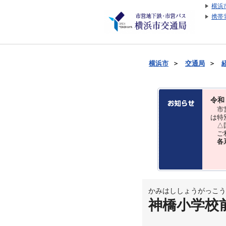
横浜
携帯
横浜市
＞
交通局
＞
令和
市営
は特
△国
ご利
各
かみはししょうがっこう
神橋小学校