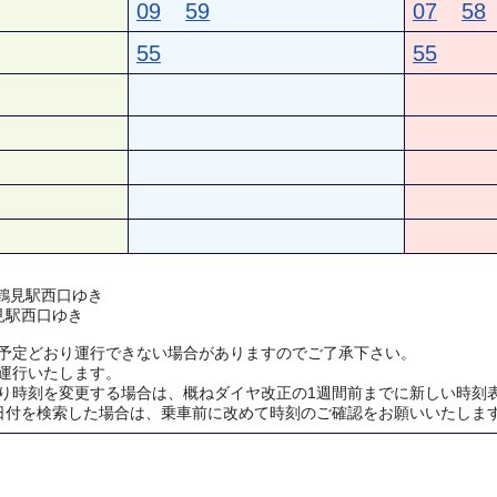
09
59
07
58
55
55
) 鶴見駅西口ゆき
見駅西口ゆき
予定どおり運行できない場合がありますのでご了承下さい。
運行いたします。
り時刻を変更する場合は、概ねダイヤ改正の1週間前までに新しい時刻
日付を検索した場合は、乗車前に改めて時刻のご確認をお願いいたしま