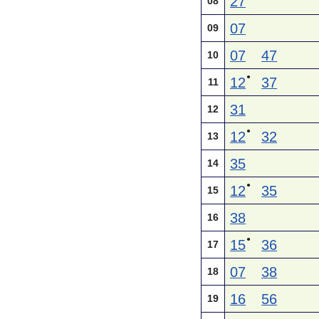
27
08
07
09
07
47
10
●
12
37
11
31
12
●
12
32
13
35
14
●
12
35
15
38
16
●
15
36
17
07
38
18
16
56
19