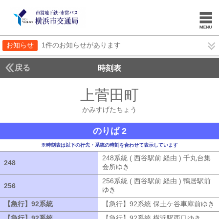
お知らせ
1件のお知らせがあります
戻る
時刻表
上菅田町
かみすげた
かみすげたちょう
のりば 2
※時刻表は以下の行先・系統の時刻を合わせて表示しています
248系統 ( 西谷駅前 経由 ) 千丸台集
248
248
会所ゆき
248系統 ( 西谷駅前 経由 )
256系統 ( 西谷駅前 経由 ) 鴨居駅前
256
256
ゆき
256系統 ( 西谷駅前 経由 ) 鴨居
【急行】92系統
【急行】92系統
【急行】92系統 保土ケ谷車庫前ゆき
【急行】92系統
【急行】92系統
【急行】92系統 横浜駅西口ゆき
【急