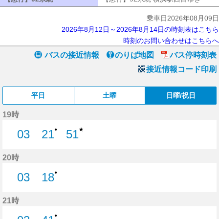
乗車日2026年08月09日
2026年8月12日～2026年8月14日の時刻表はこちら
時刻のお問い合わせはこちらへ
バスの接近情報
のりば地図
バス停時刻表
接近情報コード印刷
平日
土曜
日曜/祝日
19時
★
●
03
21
51
3分はつ
21分はつ
51分はつ
20時
●
03
18
3分はつ
18分はつ
21時
●