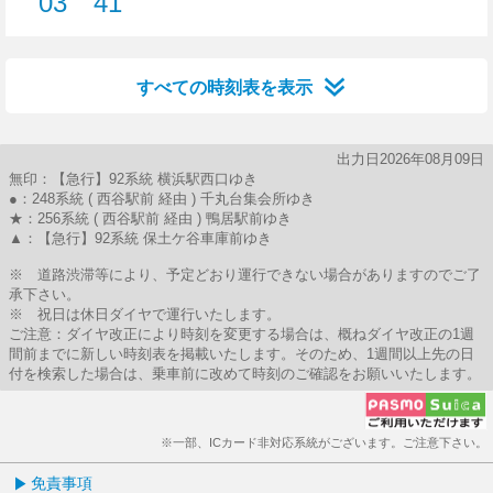
03
41
3分はつ
41分はつ
すべての時刻表を表示
出力日2026年08月09日
無印：【急行】92系統 横浜駅西口ゆき
●：248系統 ( 西谷駅前 経由 ) 千丸台集会所ゆき
★：256系統 ( 西谷駅前 経由 ) 鴨居駅前ゆき
▲：【急行】92系統 保土ケ谷車庫前ゆき
※ 道路渋滞等により、予定どおり運行できない場合がありますのでご了
承下さい。
※ 祝日は休日ダイヤで運行いたします。
ご注意：ダイヤ改正により時刻を変更する場合は、概ねダイヤ改正の1週
間前までに新しい時刻表を掲載いたします。そのため、1週間以上先の日
付を検索した場合は、乗車前に改めて時刻のご確認をお願いいたします。
※一部、ICカード非対応系統がございます。ご注意下さい。
免責事項