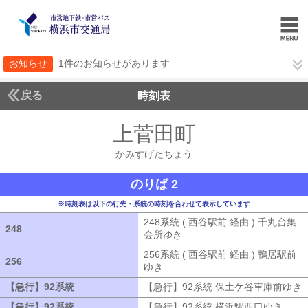
お知らせ
1件のお知らせがあります
戻る
時刻表
上菅田町
かみすげた
かみすげたちょう
のりば 2
※時刻表は以下の行先・系統の時刻を合わせて表示しています
248系統 ( 西谷駅前 経由 ) 千丸台集
248
248
会所ゆき
248系統 ( 西谷駅前 経由 )
256系統 ( 西谷駅前 経由 ) 鴨居駅前
256
256
ゆき
256系統 ( 西谷駅前 経由 ) 鴨居
【急行】92系統
【急行】92系統
【急行】92系統 保土ケ谷車庫前ゆき
【急行】92系統
【急行】92系統
【急行】92系統 横浜駅西口ゆき
【急