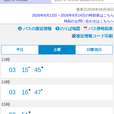
乗車日2026年08月08日
2026年8月12日～2026年8月14日の時刻表はこちら
時刻のお問い合わせはこちらへ
バスの接近情報
のりば地図
バス停時刻表
接近情報コード印刷
平日
土曜
日曜/祝日
13時
★
●
03
15
45
3分はつ
15分はつ
45分はつ
14時
★
●
03
16
47
3分はつ
16分はつ
47分はつ
15時
★