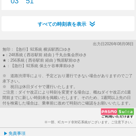
03
51
3分はつ
51分はつ
すべての時刻表を表示
出力日2026年08月08日
無印：【急行】92系統 横浜駅西口ゆき
●：248系統 ( 西谷駅前 経由 ) 千丸台集会所ゆき
★：256系統 ( 西谷駅前 経由 ) 鴨居駅前ゆき
▲：【急行】92系統 保土ケ谷車庫前ゆき
※ 道路渋滞等により、予定どおり運行できない場合がありますのでご了
承下さい。
※ 祝日は休日ダイヤで運行いたします。
ご注意：ダイヤ改正により時刻を変更する場合は、概ねダイヤ改正の1週
間前までに新しい時刻表を掲載いたします。そのため、1週間以上先の日
付を検索した場合は、乗車前に改めて時刻のご確認をお願いいたします。
※一部、ICカード非対応系統がございます。ご注意下さい。
免責事項