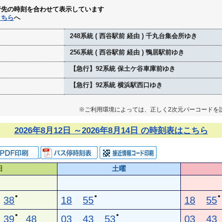
行先の時刻を合わせて表示しています
こちら
へ
248系統 ( 西谷駅前 経由 ) 千丸台集会所ゆき
256系統 ( 西谷駅前 経由 ) 鴨居駅前ゆき
【急行】92系統 保土ケ谷車庫前ゆき
【急行】92系統 横浜駅西口ゆき
※ご利用環境によっては、正しく2次元バーコードを
2026年8月12日 ～2026年8月14日 の時刻表はこちら
日
土曜
●
●
●
38
18
55
18
55
●
●
39
48
03
43
53
03
43