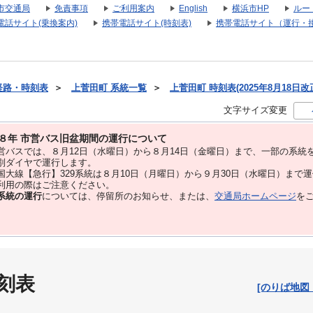
市交通局
免責事項
ご利用案内
English
横浜市HP
ルー
電話サイト(乗換案内)
携帯電話サイト(時刻表)
携帯電話サイト（運行・
経路・時刻表
＞
上菅田町 系統一覧
＞
上菅田町 時刻表(2025年8月18日改
文字サイズ変更
８年 市営バス旧盆期間の運行について
バスでは、８⽉12⽇（水曜日）から８⽉14⽇（金曜日）まで、⼀部の系統
別ダイヤで運⾏します。
大線【急行】329系統は８月10日（月曜日）から９月30日（水曜日）まで
用の際はご注意ください。
系統の運行
については、停留所のお知らせ、または、
交通局ホームページ
を
刻表
[のりば地図