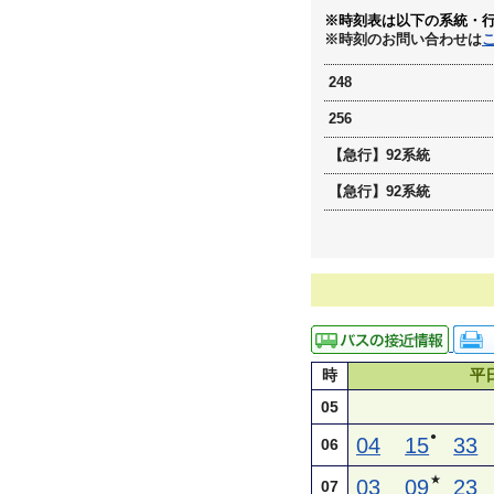
※時刻表は以下の系統・
※時刻のお問い合わせは
248
256
【急行】92系統
【急行】92系統
時
平
05
●
04
15
33
06
★
03
09
23
07