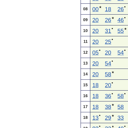
●
★
00
18
26
08
●
★
20
26
46
09
●
★
20
31
55
10
●
20
25
11
●
●
05
20
54
12
●
20
54
13
★
20
58
14
●
18
20
15
●
●
18
36
58
16
★
18
38
58
17
●
★
13
29
33
18
●
▲
●