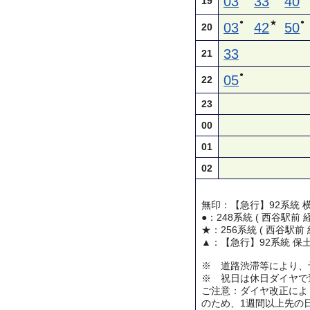
03
33
40
19
●
●
★
03
42
50
20
33
21
●
05
22
23
00
01
02
無印：【急行】92系統 
●：248系統 ( 西谷駅前
★：256系統 ( 西谷駅前
▲：【急行】92系統 保
※ 道路渋滞等により、
※ 祝日は休日ダイヤで
ご注意：ダイヤ改正によ
のため、1週間以上先の