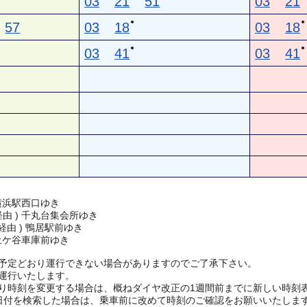
03
21
51
03
21
●
●
57
03
18
03
18
●
●
03
41
03
41
横浜駅西口ゆき
 経由 ) 千丸台集会所ゆき
 経由 ) 鴨居駅前ゆき
土ケ谷車庫前ゆき
予定どおり運行できない場合がありますのでご了承下さい。
運行いたします。
り時刻を変更する場合は、概ねダイヤ改正の1週間前までに新しい時刻
日付を検索した場合は、乗車前に改めて時刻のご確認をお願いいたしま