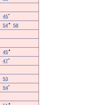
●
45
★
54
58
★
★
45
●
★
47
★
53
●
54
★
★