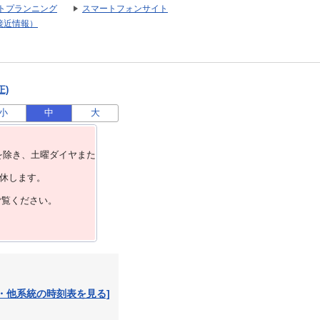
トプランニング
スマートフォンサイト
接近情報）
正)
小
中
大
を除き、⼟曜ダイヤまた
運休します。
ご覧ください。
・他系統の時刻表を見る]