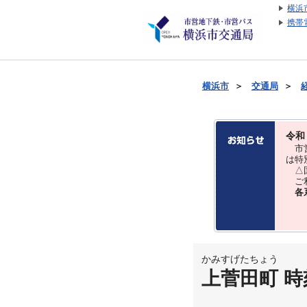
横浜
携帯
横浜市
＞
交通局
＞
令和
市営
は特
△国
ご利
各
かみすげたちょう
上菅田町 時