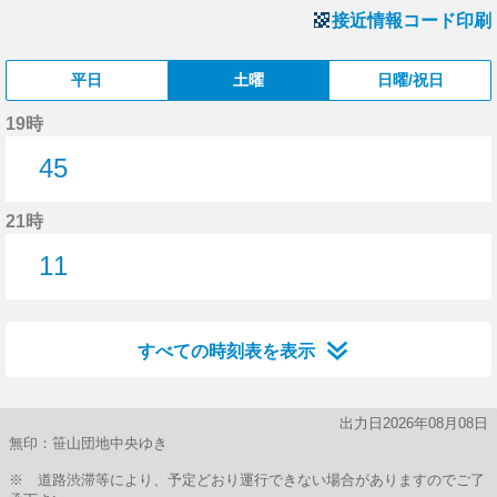
接近情報コード印刷
平日
土曜
日曜/祝日
19時
45
45分はつ
21時
11
11分はつ
すべての時刻表を表示
出力日2026年08月08日
無印：笹山団地中央ゆき
※ 道路渋滞等により、予定どおり運行できない場合がありますのでご了