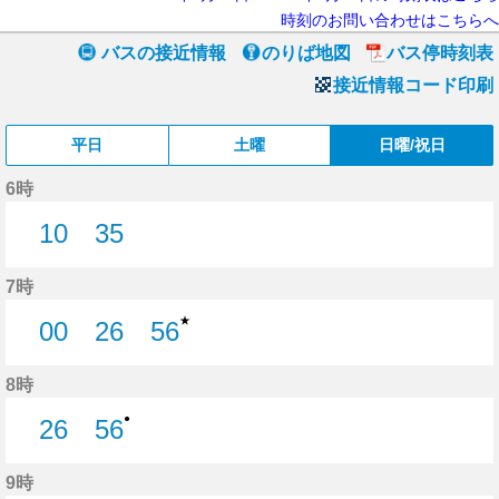
時刻のお問い合わせはこちらへ
バスの接近情報
のりば地図
バス停時刻表
接近情報コード印刷
平日
土曜
日曜/祝日
6時
10
35
10分はつ
35分はつ
7時
★
00
26
56
0分はつ
26分はつ
56分はつ
8時
●
26
56
26分はつ
56分はつ
9時