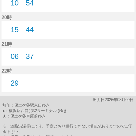
10
54
10分はつ
54分はつ
20時
15
44
15分はつ
44分はつ
21時
06
37
6分はつ
37分はつ
22時
29
29分はつ
出力日2026年08月09日
無印：保土ケ谷駅東口ゆき
●：横浜駅西口( 第2ターミナル )ゆき
★：保土ケ谷車庫前ゆき
※ 道路渋滞等により、予定どおり運行できない場合がありますのでご了
承下さい。