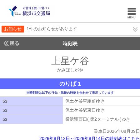
お知らせ
1件のお知らせがあります
戻る
時刻表
上星ケ谷
かみほしが
かみほしがや
のりば 1
※時刻表は以下の行先・系統の時刻を合わせて表示しています
保土ケ谷車庫前ゆき
保土ケ谷車庫前ゆ
53
53
保土ケ谷駅東口ゆき
保土ケ谷駅東口ゆ
53
53
横浜駅西口( 第2ターミナル )ゆき
横浜
53
53
乗車日2026年08月09日
2026年8月12日～2026年8月14日の時刻表はこちら