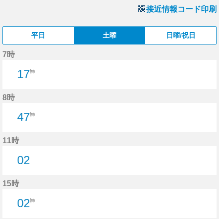
接近情報コード印刷
平日
土曜
日曜/祝日
7時
17
神
8時
47
神
11時
02
2分はつ
15時
02
神