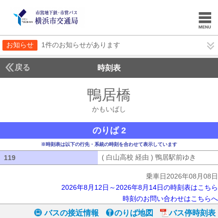
お知らせ
1件のお知らせがあります
戻る
時刻表
鴨居橋
かもいばし
かもいばし
のりば 2
※時刻表は以下の行先・系統の時刻を合わせて表示しています
( 白山高校 経由 ) 鴨居駅前ゆき
( 白山
119
119
乗車日2026年08月08日
2026年8月12日～2026年8月14日の時刻表はこちら
時刻のお問い合わせはこちらへ
バスの接近情報
のりば地図
バス停時刻表