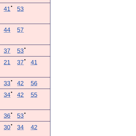
●
41
53
44
57
●
37
53
●
21
37
41
●
33
42
56
●
34
42
55
●
●
36
53
●
30
34
42