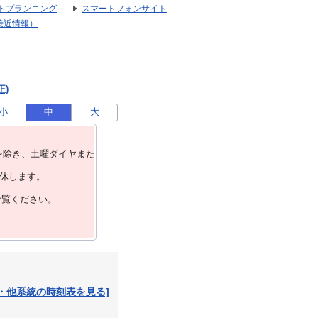
トプランニング
スマートフォンサイト
接近情報）
正)
小
中
大
を除き、⼟曜ダイヤまた
運休します。
ご覧ください。
・他系統の時刻表を見る]