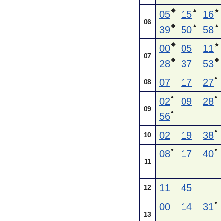
▲
◆
★
05
15
16
06
▲
▲
◆
39
50
58
◆
★
00
05
11
07
◆
◆
28
37
53
●
07
17
27
08
●
●
02
09
28
09
●
56
●
02
19
38
10
●
●
08
17
40
11
11
45
12
●
00
14
31
13