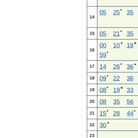
●
05
25
35
14
●
05
21
35
15
▲
★
00
10
18
16
●
59
●
▲
14
26
36
17
●
09
22
36
18
●
★
08
19
33
19
08
35
56
20
●
●
15
28
44
21
▲
30
22
23