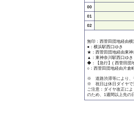
00
01
02
無印：西菅田団地経由横
●：横浜駅西口ゆき
★：西菅田団地経由東神
▲：東神奈川駅西口ゆき
◆：【急行】( 西菅田団地
○：西菅田団地経由片倉
※ 道路渋滞等により、
※ 祝日は休日ダイヤで
ご注意：ダイヤ改正によ
のため、1週間以上先の