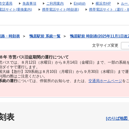
市交通局
免責事項
ご利用案内
English
横浜市HP
ルー
電話サイト(乗換案内)
携帯電話サイト(時刻表)
携帯電話サイト（運行・
経路・時刻表
＞
鴨居駅前 系統一覧
＞
鴨居駅前 時刻表(2025年11月1日改
文字サイズ変更
８年 市営バス旧盆期間の運行について
バスでは、８⽉12⽇（水曜日）から８⽉14⽇（金曜日）まで、⼀部の系統
別ダイヤで運⾏します。
大線【急行】329系統は８月10日（月曜日）から９月30日（水曜日）まで
用の際はご注意ください。
系統の運行
については、停留所のお知らせ、または、
交通局ホームページ
を
刻表
[のりば地図