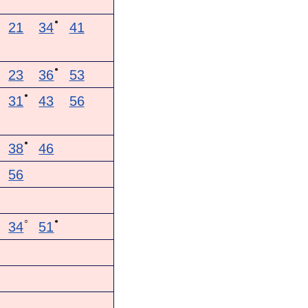
●
21
34
41
●
23
36
53
●
31
43
56
●
38
46
56
○
●
34
51