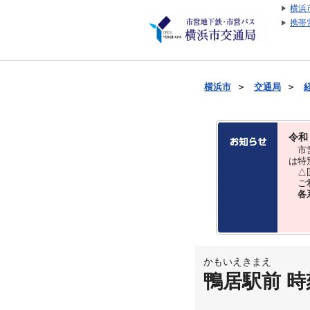
横浜
携帯
横浜市
＞
交通局
＞
令和
市営
は特
△国
ご利
各
かもいえきまえ
鴨居駅前 時