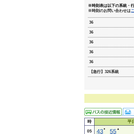
※時刻表は以下の系統・
※時刻のお問い合わせは
36
36
36
36
36
【急行】326系統
時
平
●
▲
43
55
05