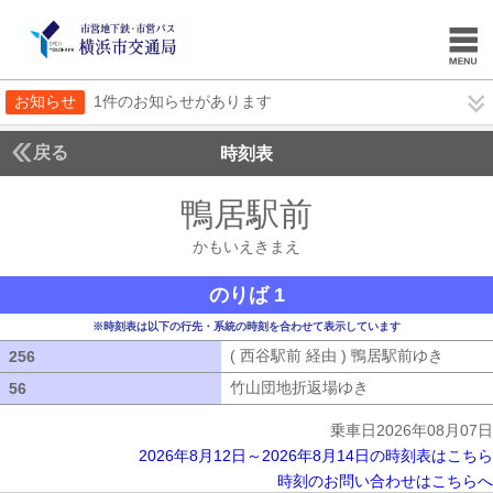
お知らせ
1件のお知らせがあります
戻る
時刻表
鴨居駅前
かもいえき
かもいえきまえ
のりば 1
※時刻表は以下の行先・系統の時刻を合わせて表示しています
( 西谷駅前 経由 ) 鴨居駅前ゆき
( 西谷
256
256
竹山団地折返場ゆき
竹山団地折返場ゆ
56
56
乗車日2026年08月07日
2026年8月12日～2026年8月14日の時刻表はこちら
時刻のお問い合わせはこちらへ