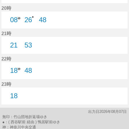
15分はつ
40分はつ
53分はつ
20時
●
08
26
48
神
26分はつ
48分はつ
21時
21
53
21分はつ
53分はつ
22時
18
48
神
48分はつ
23時
18
18分はつ
出力日2026年08月07日
無印：竹山団地折返場ゆき
●：( 西谷駅前 経由 ) 鴨居駅前ゆき
神：神奈川中央交通