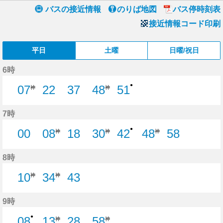
バスの接近情報
のりば地図
バス停時刻表
接近情報コード印刷
平日
土曜
日曜/祝日
6時
●
07
22
37
48
51
神
神
22分はつ
37分はつ
51分はつ
7時
●
00
08
18
30
42
48
58
神
神
神
0分はつ
18分はつ
42分はつ
58分はつ
8時
10
34
43
神
神
43分はつ
9時
●
08
13
28
58
神
神