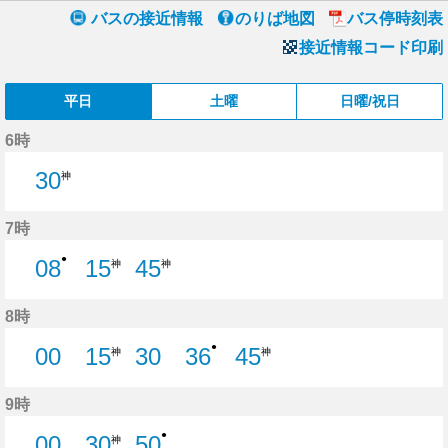
バスの接近情報
のりば地図
バス停時刻表
接近情報コード印刷
平日
土曜
日曜/祝日
6時
30
神
7時
●
08
15
45
神
神
8分はつ
8時
●
00
15
30
36
45
神
神
0分はつ
30分はつ
36分はつ
9時
●
00
30
50
神