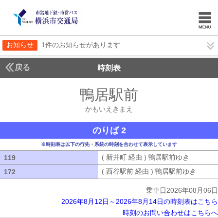
お知らせ
1件のお知らせがあります
戻る
時刻表
鴨居駅前
かもいえき
かもいえきまえ
のりば 2
※時刻表は以下の行先・系統の時刻を合わせて表示しています
( 新井町 経由 ) 鴨居駅前ゆき
( 新井町
119
119
( 西谷駅前 経由 ) 鴨居駅前ゆき
( 西谷
172
172
乗車日2026年08月06日
2026年8月12日～2026年8月14日の時刻表はこちら
時刻のお問い合わせはこちらへ