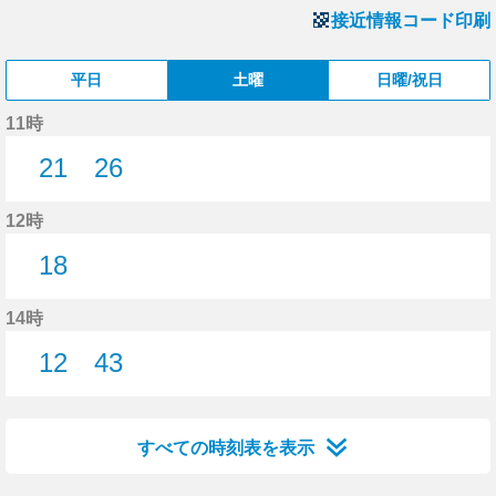
接近情報コード印刷
平日
土曜
日曜/祝日
11時
21
26
21分はつ
26分はつ
12時
18
18分はつ
14時
12
43
12分はつ
43分はつ
すべての時刻表を表示