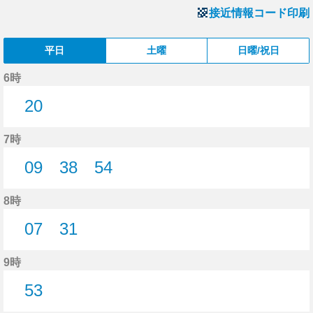
接近情報コード印刷
平日
土曜
日曜/祝日
6時
20
20分はつ
7時
09
38
54
9分はつ
38分はつ
54分はつ
8時
07
31
7分はつ
31分はつ
9時
53
53分はつ