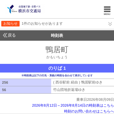
お知らせ
1件のお知らせがあります
戻る
時刻表
鴨居町
かもいちょ
かもいちょう
のりば 1
※時刻表は以下の行先・系統の時刻を合わせて表示しています
( 西谷駅前 経由 ) 鴨居駅前ゆき
( 西谷
256
256
竹山団地折返場ゆき
竹山団地折返場ゆ
56
56
乗車日2026年08月09日
2026年8月12日～2026年8月14日の時刻表はこちら
時刻のお問い合わせはこちらへ