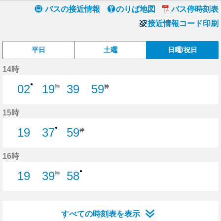
バスの接近情報
のりば地図
バス停時刻表
接近情報コード印刷
平日
土曜
日曜/祝日
14時
●
02
19
39
59
神
神
2分はつ
39分はつ
15時
●
19
37
59
神
19分はつ
37分はつ
16時
●
19
39
58
神
19分はつ
58分はつ
すべての時刻表を表示