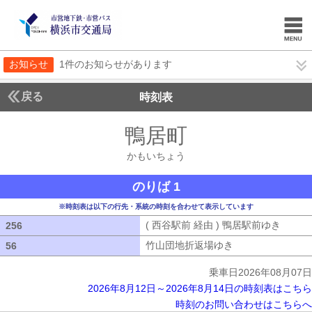
お知らせ
1件のお知らせがあります
戻る
時刻表
鴨居町
かもいちょ
かもいちょう
のりば 1
※時刻表は以下の行先・系統の時刻を合わせて表示しています
( 西谷駅前 経由 ) 鴨居駅前ゆき
( 西谷
256
256
竹山団地折返場ゆき
竹山団地折返場ゆ
56
56
乗車日2026年08月07日
2026年8月12日～2026年8月14日の時刻表はこちら
時刻のお問い合わせはこちらへ