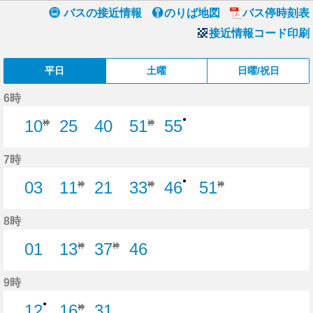
バスの接近情報
のりば地図
バス停時刻表
接近情報コード印刷
平日
土曜
日曜/祝日
6時
●
10
25
40
51
55
神
神
25分はつ
40分はつ
55分はつ
7時
●
03
11
21
33
46
51
神
神
神
3分はつ
21分はつ
46分はつ
8時
01
13
37
46
神
神
1分はつ
46分はつ
9時
●
12
16
31
神