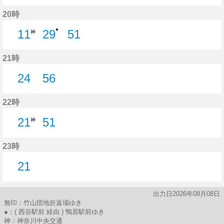
18分はつ
43分はつ
56分はつ
20時
●
11
29
51
神
29分はつ
51分はつ
21時
24
56
24分はつ
56分はつ
22時
21
51
神
51分はつ
23時
21
21分はつ
出力日2026年08月08日
無印：竹山団地折返場ゆき
●：( 西谷駅前 経由 ) 鴨居駅前ゆき
神：神奈川中央交通