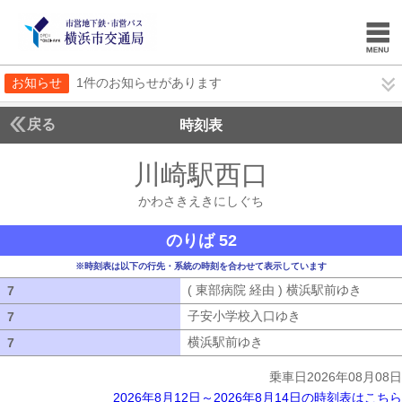
お知らせ
1件のお知らせがあります
戻る
時刻表
川崎駅西口
かわさき
かわさきえきにしぐち
のりば 52
※時刻表は以下の行先・系統の時刻を合わせて表示しています
( 東部病院 経由 ) 横浜駅前ゆき
( 東部
7
7
子安小学校入口ゆき
子安小学校入口ゆ
7
7
横浜駅前ゆき
横浜駅前ゆき
7
7
乗車日2026年08月08日
2026年8月12日～2026年8月14日の時刻表はこちら