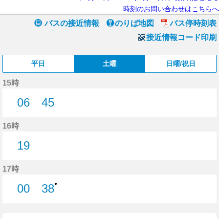
時刻のお問い合わせはこちらへ
バスの接近情報
のりば地図
バス停時刻表
接近情報コード印刷
平日
土曜
日曜/祝日
15時
06
45
6分はつ
45分はつ
16時
19
19分はつ
17時
●
00
38
0分はつ
38分はつ