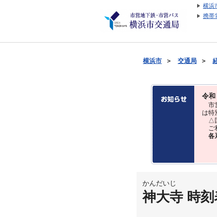
横浜
携帯
横浜市
＞
交通局
＞
令和
市営
は特
△国
ご利
各
かんだいじ
神大寺 時刻