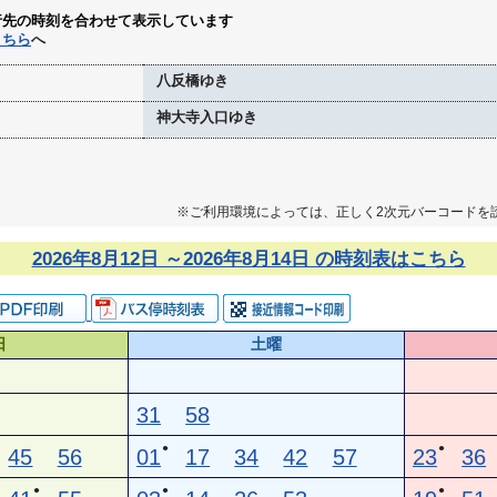
行先の時刻を合わせて表示しています
こちら
へ
八反橋ゆき
神大寺入口ゆき
※ご利用環境によっては、正しく2次元バーコードを
2026年8月12日 ～2026年8月14日 の時刻表はこちら
日
土曜
31
58
●
●
45
56
01
17
34
42
57
23
36
●
●
●