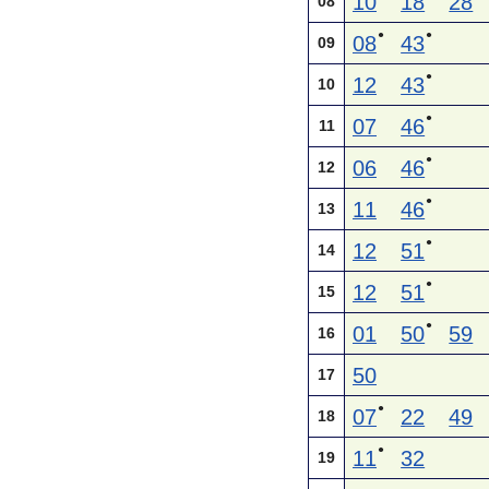
10
18
28
08
●
●
08
43
09
●
12
43
10
●
07
46
11
●
06
46
12
●
11
46
13
●
12
51
14
●
12
51
15
●
01
50
59
16
50
17
●
07
22
49
18
●
11
32
19