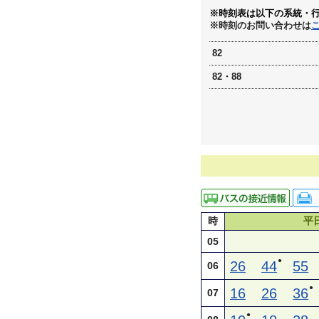
※時刻表は以下の系統・
※時刻のお問い合わせは
82
82・88
時
平
05
●
26
44
55
06
●
16
26
36
07
●