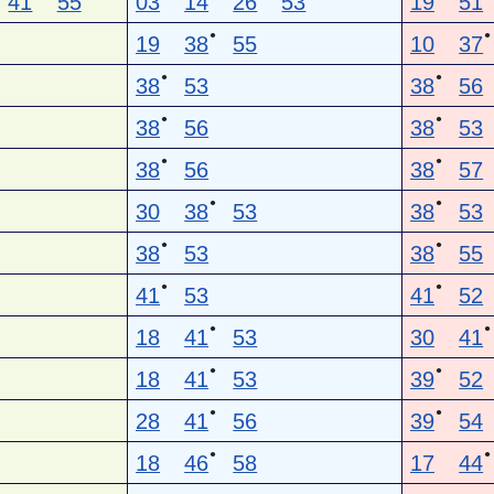
41
55
03
14
26
53
19
51
●
●
19
38
55
10
37
●
●
38
53
38
56
●
●
38
56
38
53
●
●
38
56
38
57
●
●
30
38
53
38
53
●
●
38
53
38
55
●
●
41
53
41
52
●
●
18
41
53
30
41
●
●
18
41
53
39
52
●
●
28
41
56
39
54
●
●
18
46
58
17
44