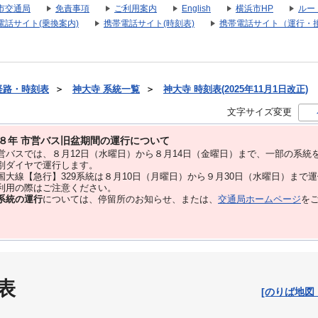
市交通局
免責事項
ご利用案内
English
横浜市HP
ルー
電話サイト(乗換案内)
携帯電話サイト(時刻表)
携帯電話サイト（運行・
経路・時刻表
＞
神大寺 系統一覧
＞
神大寺 時刻表(2025年11月1日改正)
文字サイズ変更
８年 市営バス旧盆期間の運行について
バスでは、８⽉12⽇（水曜日）から８⽉14⽇（金曜日）まで、⼀部の系統
別ダイヤで運⾏します。
大線【急行】329系統は８月10日（月曜日）から９月30日（水曜日）まで
用の際はご注意ください。
系統の運行
については、停留所のお知らせ、または、
交通局ホームページ
を
表
[のりば地図