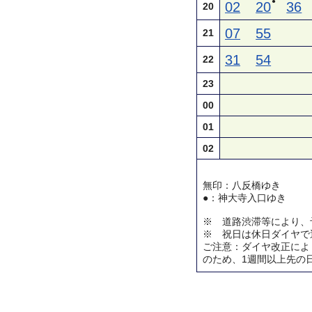
●
02
20
36
20
07
55
21
31
54
22
23
00
01
02
無印：八反橋ゆき
●：神大寺入口ゆき
※ 道路渋滞等により、
※ 祝日は休日ダイヤで
ご注意：ダイヤ改正によ
のため、1週間以上先の