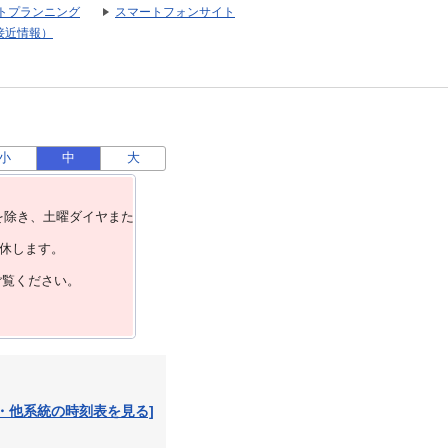
トプランニング
スマートフォンサイト
接近情報）
小
中
大
を除き、⼟曜ダイヤまた
運休します。
ご覧ください。
・他系統の時刻表を見る]