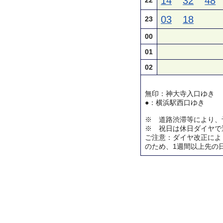
14
32
48
22
03
18
23
00
01
02
無印：神大寺入口ゆき
●：横浜駅西口ゆき
※ 道路渋滞等により、
※ 祝日は休日ダイヤで
ご注意：ダイヤ改正によ
のため、1週間以上先の