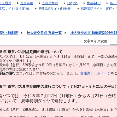
市交通局
免責事項
ご利用案内
English
横浜市HP
ルー
電話サイト(乗換案内)
携帯電話サイト(時刻表)
携帯電話サイト（運行・
経路・時刻表
＞
神大寺交差点 系統一覧
＞
神大寺交差点 時刻表(2026年7
文字サイズ変更
８年 市営バス旧盆期間の運行について
バスでは、８⽉12⽇（水曜日）から８⽉14⽇（金曜日）まで、⼀部の系統
別ダイヤで運⾏します。
大線【急行】329系統は８月10日（月曜日）から９月30日（水曜日）まで
用の際はご注意ください。
系統の運行
については、停留所のお知らせ、または、
交通局ホームページ
を
８年 市営バス夏季期間中の運行について（７月27日～８月21日の平日
バスでは、令和８年７月27日（月曜日）から８月21日（金
統において、夏季特別ダイヤで運行します。
大線【急行】329系統は、８月10日（月曜日）から９月30日（水曜日）ま