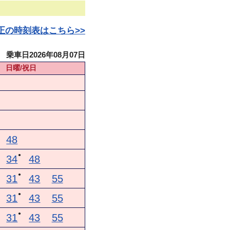
日改正の時刻表はこちら>>
乗車日2026年08月07日
日曜/祝日
48
●
34
48
●
31
43
55
●
31
43
55
●
31
43
55