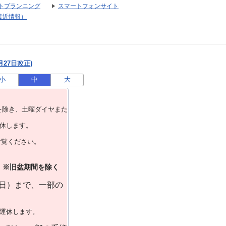
トプランニング
スマートフォンサイト
接近情報）
月27日改正)
小
中
大
を除き、⼟曜ダイヤまた
運休します。
ご覧ください。
）※旧盆期間を除く
曜日）まで、一部の
で運休します。