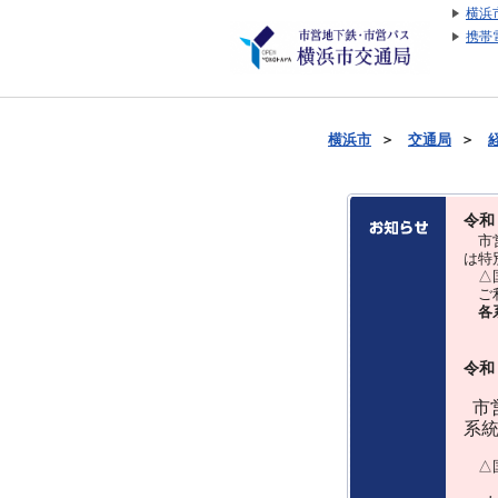
横浜
携帯
横浜市
＞
交通局
＞
令和
市営
は特
△国
ご利
各
令和
市営
系
△国