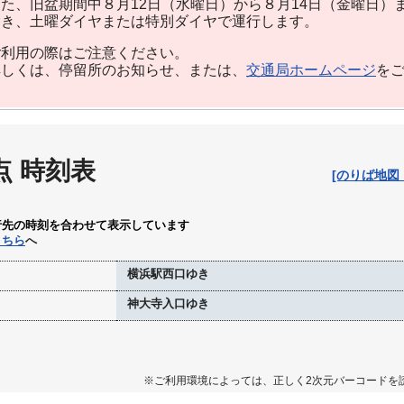
た、旧盆期間中８月12日（水曜日）から８月14日（金曜日）
除き、土曜ダイヤまたは特別ダイヤで運行します。
利用の際はご注意ください。
しくは、停留所のお知らせ、または、
交通局ホームページ
を
点 時刻表
[のりば地図
行先の時刻を合わせて表示しています
こちら
へ
横浜駅西口ゆき
神大寺入口ゆき
※ご利用環境によっては、正しく2次元バーコードを