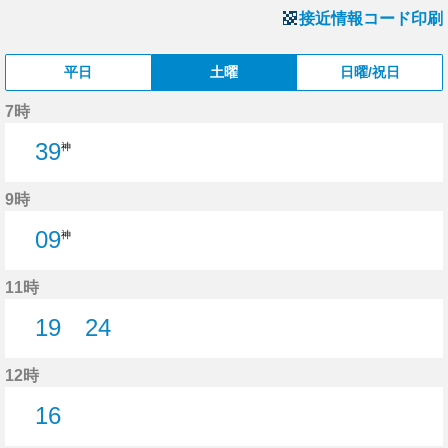
接近情報コード印刷
平日
土曜
日曜/祝日
7時
39
神
9時
09
神
11時
19
24
19分はつ
24分はつ
12時
16
16分はつ