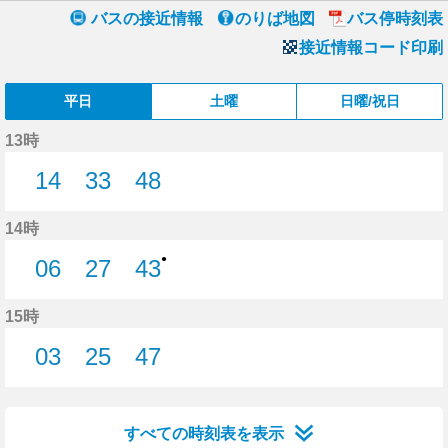
バスの接近情報
のりば地図
バス停時刻表
接近情報コード印刷
平日
土曜
日曜/祝日
13時
14
33
48
14分はつ
33分はつ
48分はつ
14時
●
06
27
43
6分はつ
27分はつ
43分はつ
15時
03
25
47
3分はつ
25分はつ
47分はつ
すべての時刻表を表示