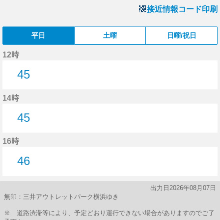
接近情報コード印刷
平日
土曜
日曜/祝日
12時
45
45分はつ
14時
45
45分はつ
16時
46
46分はつ
出力日2026年08月07日
無印：三井アウトレットパーク横浜ゆき
※ 道路渋滞等により、予定どおり運行できない場合がありますのでご了