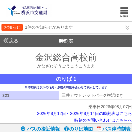
お知らせ
1件のお知らせがあります
戻る
時刻表
金沢総合高校前
かなざ
かなざわそうごうこうこうまえ
のりば 1
※時刻表は以下の行先・系統の時刻を合わせて表示しています
三井アウトレットパーク横浜ゆき
三井
321
321
乗車日2026年08月07日
2026年8月12日～2026年8月14日の時刻表はこちら
時刻のお問い合わせはこちらへ
バスの接近情報
のりば地図
バス停時刻表