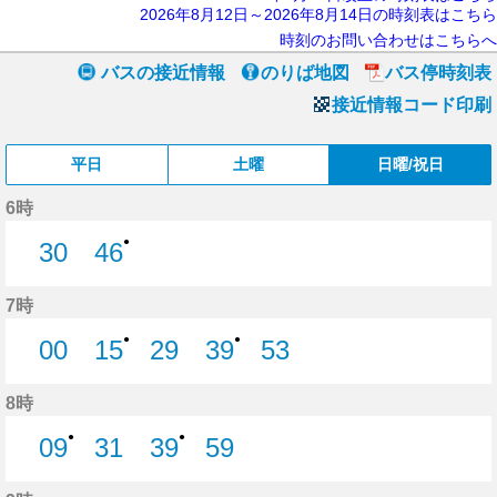
2026年8月12日～2026年8月14日の時刻表はこちら
時刻のお問い合わせはこちらへ
バスの接近情報
のりば地図
バス停時刻表
接近情報コード印刷
平日
土曜
日曜/祝日
6時
●
30
46
30分はつ
46分はつ
7時
●
●
00
15
29
39
53
0分はつ
15分はつ
29分はつ
39分はつ
53分はつ
8時
●
●
09
31
39
59
9分はつ
31分はつ
39分はつ
59分はつ