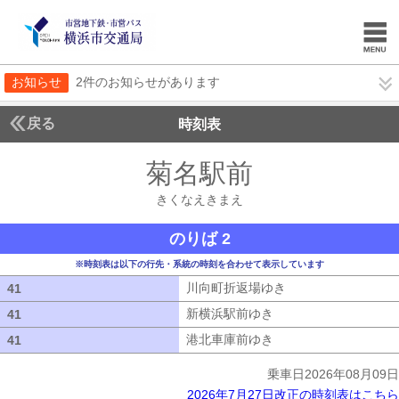
お知らせ
2件のお知らせがあります
戻る
時刻表
菊名駅前
きくなえき
きくなえきまえ
のりば 2
※時刻表は以下の行先・系統の時刻を合わせて表示しています
川向町折返場ゆき
川向町折返場ゆき
41
41
新横浜駅前ゆき
新横浜駅前ゆき
41
41
港北車庫前ゆき
港北車庫前ゆき
41
41
乗車日2026年08月09日
2026年7月27日改正の時刻表はこちら